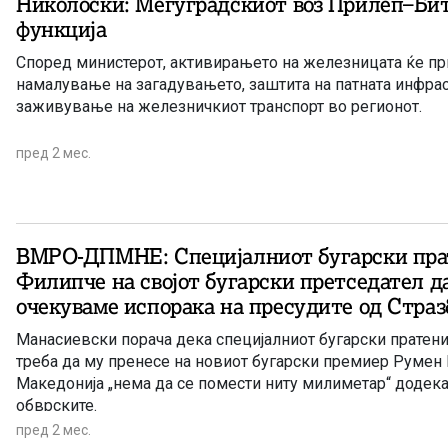
Николоски: Меѓуградскиот воз Прилеп–Бит
функција
Според министерот, активирањето на железницата ќе пр
намалување на загадувањето, заштита на патната инфра
заживување на железничкиот транспорт во регионот.
пред 2 мес.
ВМРО-ДПМНЕ: Специјалниот бугарски пра
Филипче на својот бугарски претседател д
очекуваме испорака на пресудите од Страз
Манасиевски порача дека специјалниот бугарски пратен
треба да му пренесе на новиот бугарски премиер Румен
Македонија „нема да се помести ниту милиметар“ додека
обврските.
пред 2 мес.