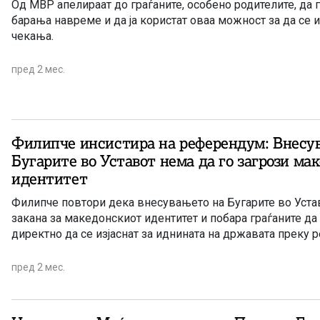
Од МВР апелираат до граѓаните, особено родителите, да 
барања навреме и да ја користат оваа можност за да се 
чекања.
пред 2 мес.
Филипче инсистира на референдум: Внесу
Бугарите во Уставот нема да го загрози ма
идентитет
Филипче повтори дека внесувањето на Бугарите во Уста
закана за македонскиот идентитет и побара граѓаните да
директно да се изјаснат за иднината на државата преку 
пред 2 мес.