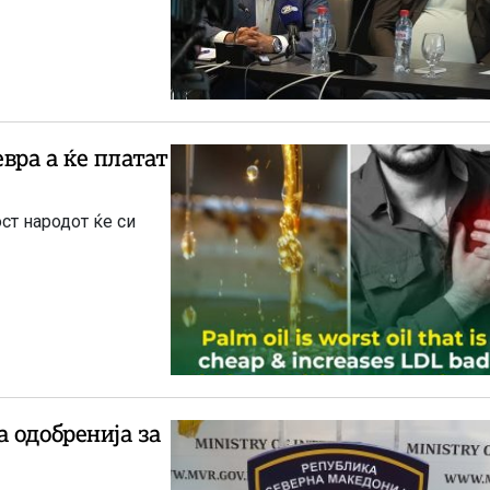
вра а ќе платат
ст народот ќе си
 одобренија за