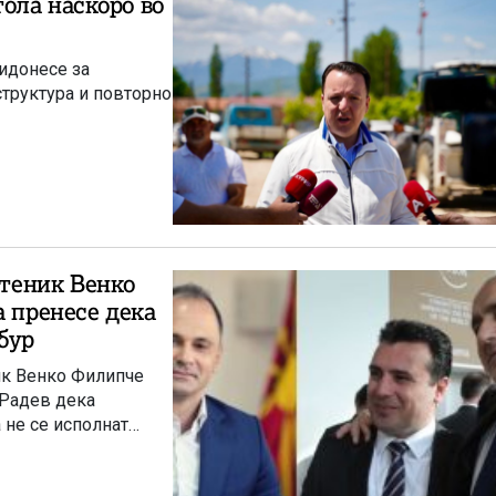
ола наскоро во
идонесе за
структура и повторно
теник Венко
а пренесе дека
бур
ик Венко Филипче
 Радев дека
 не се исполнат