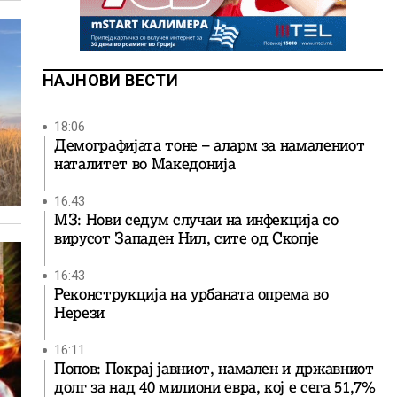
НАЈНОВИ ВЕСТИ
18:06
Демографијата тоне – аларм за намалениот
наталитет во Македонија
16:43
МЗ: Нови седум случаи на инфекција со
вирусот Западен Нил, сите од Скопје
16:43
Реконструкција на урбаната опрема во
Нерези
16:11
Попов: Покрај јавниот, намален и државниот
долг за над 40 милиони евра, кој e сега 51,7%