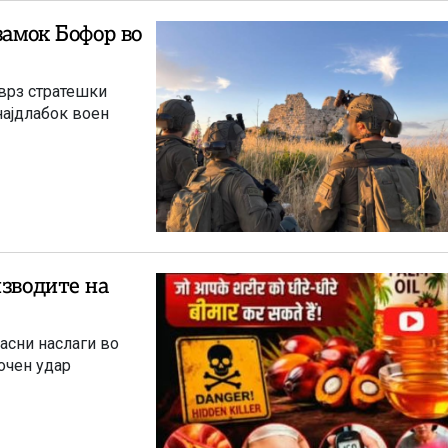
замок Бофор во
 врз стратешки
најдлабок воен
изводите на
асни наслаги во
очен удар