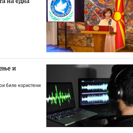
та на една
дење и
кои биле користени