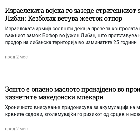
Израелската војска го зазеде стратешкиот 
Либан: Хезболах ветува жесток отпор
Израелската армија соопшти дека ја презела контролата
важниот замок Бофор во јужен Либан, што претставува 
продор на либанска територија во изминатите 25 години.
пред 2 мес.
Зошто е опасно маслото пронајдено во про
казнетите македонски млекари
Хроничното внесување придонесува за акумулација на м
крвните садови, зголемувајќи го ризикот од срцев и моз
пред 2 мес.