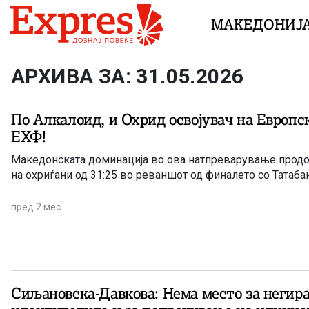
Skip to content
МАКЕДОНИЈ
АРХИВА ЗА: 31.05.2026
По Алкалоид, и Охрид освојувач на Европс
ЕХФ!
Македонската доминација во ова натпреварување прод
на охриѓани од 31:25 во реваншот од финалето со Татаб
пред 2 мес.
Сиљановска-Давкова: Нема место за негир