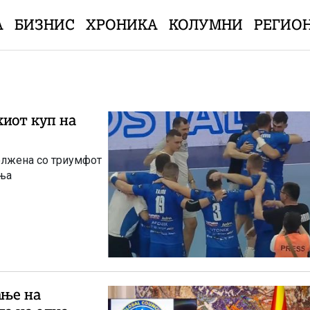
А
БИЗНИС
ХРОНИКА
КОЛУМНИ
РЕГИО
киот куп на
олжена со триумфот
ања
ање на