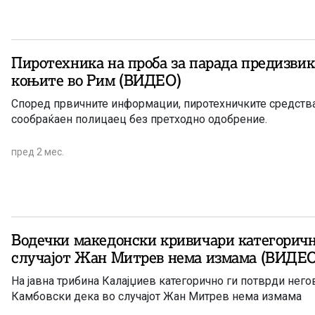
Пиротехника на проба за парада предизвик
коњите во Рим (ВИДЕО)
Според првичните информации, пиротехничките средства
сообраќаен полицаец без претходно одобрение.
пред 2 мес.
Водечки македонски кривичари категоричн
случајот Жан Митрев нема измама (ВИДЕО
На јавна трибина Калајџиев категорично ги потврди негов
Камбовски дека во случајот Жан Митрев нема измама