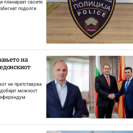
ги планираат своите
избегнат подолги
вањето на
кедонскиот
вот не претставува
 добијат можност
референдум.