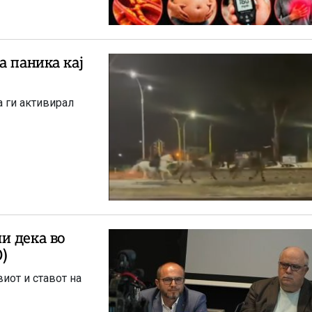
а паника кај
 ги активирал
и дека во
)
иот и ставот на