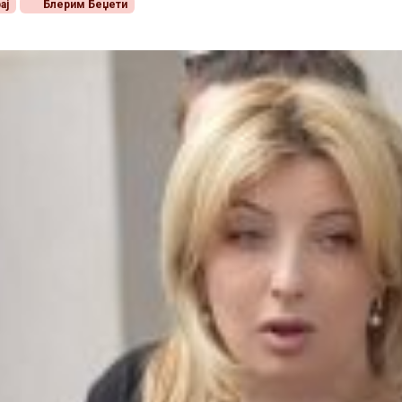
ај
Блерим Беџети