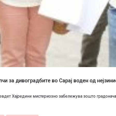
и за дивоградбите во Сарај воден од нејзини
Џевдет Хајредини мистериозно забележува зошто градонача