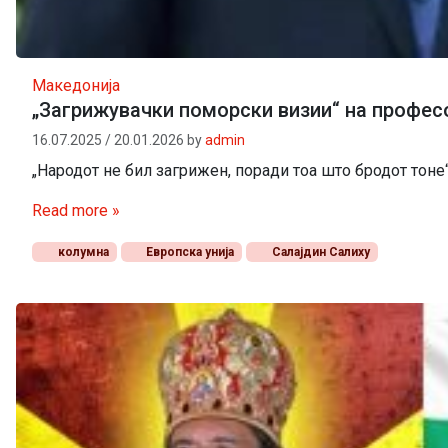
Македонија
„Загрижувачки поморски визии“ на професор
16.07.2025
/
20.01.2026
by
admin
„Народот не бил загрижен, поради тоа што бродот тоне“
Read more »
колумна
Европска унија
Салајдин Салиху