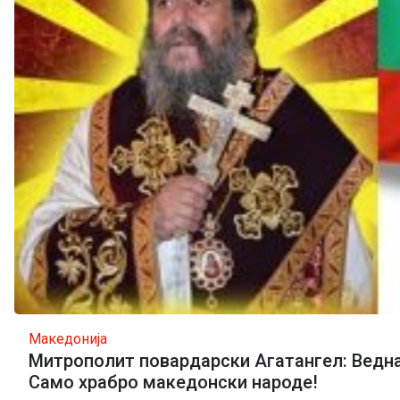
Македонија
Митрополит повардарски Агатангел: Ведна
Само храбро македонски народе!