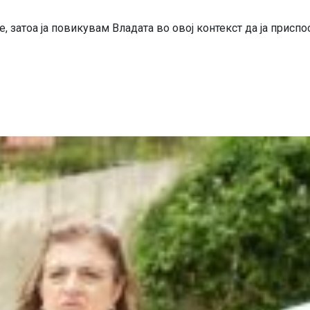
 затоа ја повикувам Владата во овој контекст да ја приспос