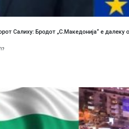
от Салиху: Бродот „С.Македонија“ е далеку од
!?