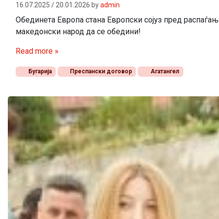
16.07.2025
/
20.01.2026
by
admin
Обединета Европа стана Европски сојуз пред распаѓање,
македонски народ да се обедини!
Read more »
Бугарија
Преспански договор
Агатангел