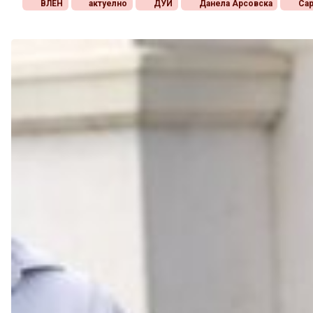
ВЛЕН
актуелно
ДУИ
Данела Арсовска
Сар