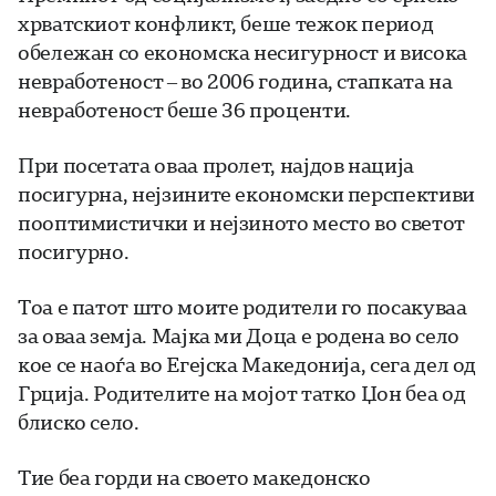
хрватскиот конфликт, беше тежок период
обележан со економска несигурност и висока
невработеност – во 2006 година, стапката на
невработеност беше 36 проценти.
При посетата оваа пролет, најдов нација
посигурна, нејзините економски перспективи
пооптимистички и нејзиното место во светот
посигурно.
Тоа е патот што моите родители го посакуваа
за оваа земја. Мајка ми Доца е родена во село
кое се наоѓа во Егејска Македонија, сега дел од
Грција. Родителите на мојот татко Џон беа од
блиско село.
Тие беа горди на своето македонско