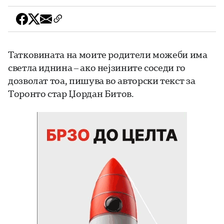
Татковината на моите родители можеби има
светла иднина – ако нејзините соседи го
дозволат тоа, пишува во авторски текст за
Торонто стар Џордан Битов.