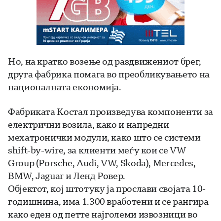
Но, на кратко возење од раздвижениот брег,
друга фабрика помага во преобликувањето на
националната економија.
Фабриката Костал произведува компоненти за
електрични возила, како и напредни
мехатронички модули, како што се системи
shift-by-wire, за клиенти меѓу кои се VW
Group (Porsche, Audi, VW, Skoda), Mercedes,
BMW, Jaguar и Ленд Ровер.
Објектот, кој штотуку ја прослави својата 10-
годишнина, има 1.300 вработени и се рангира
како еден од петте најголеми извозници во