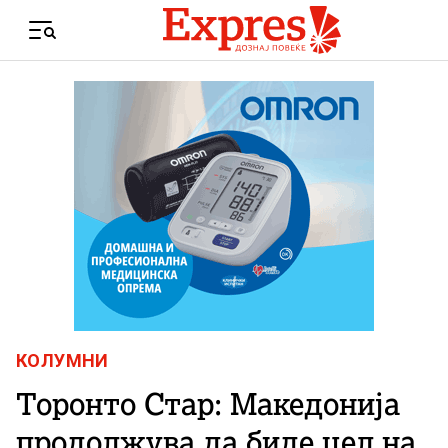
Skip to content
Menu
КОЛУМНИ
Торонто Стар: Македонија
продолжува да биде цел на