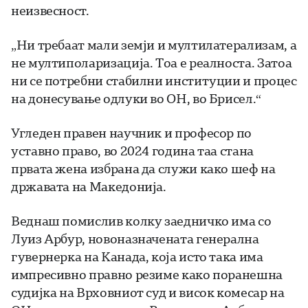
неизвесност.
„Ни требаат мали земји и мултилатерализам, а
не мултиполаризација. Тоа е реалноста. Затоа
ни се потребни стабилни институции и процес
на донесување одлуки во ОН, во Брисел.“
Угледен правен научник и професор по
уставно право, во 2024 година таа стана
првата жена избрана да служи како шеф на
државата на Македонија.
Веднаш помислив колку заедничко има со
Луиз Арбур, новоназначената генерална
гувернерка на Канада, која исто така има
импресивно правно резиме како поранешна
судијка на Врховниот суд и висок комесар на