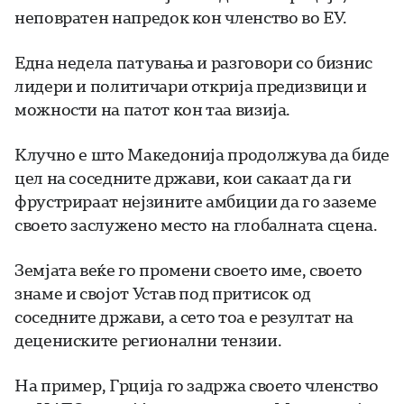
неповратен напредок кон членство во ЕУ.
Една недела патувања и разговори со бизнис
лидери и политичари открија предизвици и
можности на патот кон таа визија.
Клучно е што Македонија продолжува да биде
цел на соседните држави, кои сакаат да ги
фрустрираат нејзините амбиции да го заземе
своето заслужено место на глобалната сцена.
Земјата веќе го промени своето име, своето
знаме и својот Устав под притисок од
соседните држави, а сето тоа е резултат на
децениските регионални тензии.
На пример, Грција го задржа своето членство