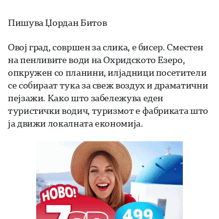
Пишува Џордан Битов
Овој град, совршен за слика, е бисер. Сместен
на пенливите води на Охридското Езеро,
опкружен со планини, илјадници посетители
се собираат тука за свеж воздух и драматични
пејзажи. Како што забележува еден
туристички водич, туризмот е фабриката што
ја движи локалната економија.