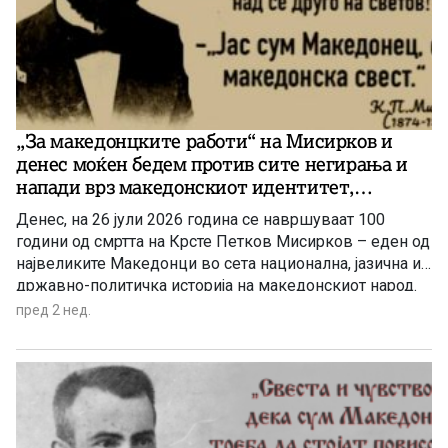
правно – специфичен, историски и политички важен
документ, формално потпишан од Јосип Броз Тито во
име на Југославија, која ја застапуваше полноважно
Македонија, и од Георги Димитров во име на Бугарија.
„За македонцките работи“ на Мисирков и
денес моќен бедем против сите негирања и
напади врз македонскиот идентитет,
националната свест и јазикот (2)
Денес, на 26 јули 2026 година се навршуваат 100
години од смртта на Крсте Петков Мисирков – еден од
највеликите Македонци во сета национална, јазична и
државно-политичка историја на македонскиот народ.
Оваа годишнина е пригода за ново навраќање кон
пред 2 нед.
врутоците на неговата генијална мисла како
набележување на сѐ она, што треба да го чиниме,
заради нашиот опстој во сегашниве драматично
разбранувани и геополитички вителни мигови во
Балканот, Европа и во светот. Идеите и пораките на
Мисирков, особено во неговата капитална политичко-