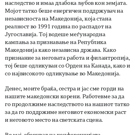
наследство и имаа длабока љубов кон земјата.
Мојот татко беше енергичен поддржувач на
независноста на Македонија, која стана
реалност во 1991 година по распадот на
Југославија. Тој водеше меѓународна
кампања за признавање на Република
Македонија како независна држава. Како
признание за неговата работа и филантропија,
тој беше одликуван со Орден на Канада, како и
со највисокото одликување во Македонија.
Денес, моите браќа, сестра и јас сме горди на
нашите македонски корени. Работевме за да
го продолжиме наследството на нашиот татко
за да го поддржиме неговиот економски раст
и неговото место на светската сцена.
Во мај, зборував на конференцијата