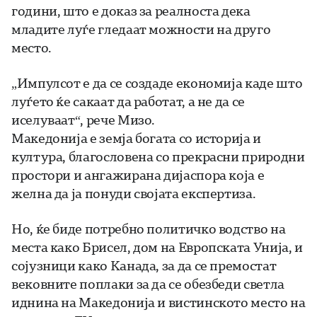
години, што е доказ за реалноста дека
младите луѓе гледаат можности на друго
место.
„Импулсот е да се создаде економија каде што
луѓето ќе сакаат да работат, а не да се
иселуваат“, рече Мизо.
Македонија е земја богата со историја и
култура, благословена со прекрасни природни
простори и ангажирана дијаспора која е
желна да ја понуди својата експертиза.
Но, ќе биде потребно политичко водство на
места како Брисел, дом на Европската Унија, и
сојузници како Канада, за да се премостат
вековните поплаки за да се обезбеди светла
иднина на Македонија и вистинското место на