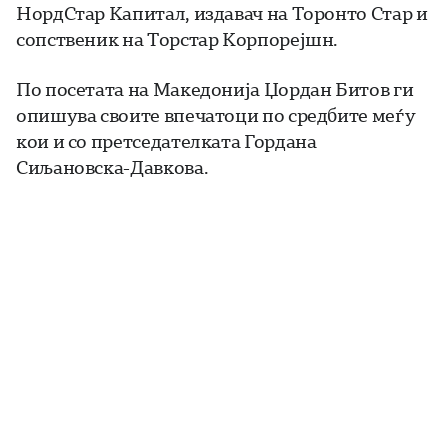
НордСтар Капитал, издавач на Торонто Стар и
сопственик на Торстар Корпорејшн.
По посетата на Македонија Џордан Битов ги
опишува своите впечатоци по средбите меѓу
кои и со претседателката Гордана
Сиљановска-Давкова.