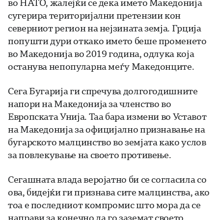
во НАТО, жалејќи се дека името Македонија
сугерира територијални претензии кон
северниот регион на нејзината земја. Грција
попушти дури откако името беше променето
во Македонија во 2019 година, одлука која
останува непопуларна меѓу Македонците.
Сега Бугарија ги спречува долгогодишните
напори на Македонија за членство во
Европската Унија. Таа бара измени во Уставот
на Македонија за официјално признавање на
бугарското малцинство во земјата како услов
за повлекување на своето противење.
Сегашната влада веројатно би се согласила со
ова, бидејќи ги признава сите малцинства, ако
тоа е последниот компромис што мора да се
направи за конечно да го заземат своето