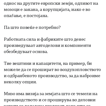
однос на другите европски земји, одливот на
мозоци е закана, а корупцијата, иако е во
опаѓање, е постојана.
Па што повеќе е потребно?
Работната сила и фабриките што денес
произведуваат автоделови и компоненти
обезбедуваат основа.
Тие вештини и капацитети, на пример, би
можеле да се прошират во воздухопловството
и одбранбеното производство, за да наброиме
неколку опции.
Мизо има визија за земјата што се темели на
производството и се проширува во деловни
услуги со додадена вредност, како што се