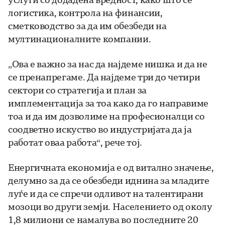
логистика, контрола на финансии,
сметководство за да им обезбеди на
мултинационалните компании.
„Ова е важно за нас да најдеме нишка и да не
се пренапрегаме. Да најдеме три до четири
сектори со стратегија и план за
имплементација за тоа како да го направиме
тоа и да им дозволиме на професионалци со
соодветно искуство во индустријата да ја
работат оваа работа“, рече тој.
Енергичната економија е од витално значење,
делумно за да се обезбеди иднина за младите
луѓе и да се спречи одливот на талентирани
мозоци во други земји. Населението од околу
1,8 милиони се намалува во последните 20