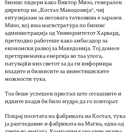
бизнис лидери како Виктор Мизо, генерален
директор на „Костал Македонија“, чиј
ентузијазам за неговата татковина е заразен.
Мизо, кој има магистратура по бизнис
администрација од Универзитетот Харвард,
претходно работеше како амбасадор за
економски развој за Македонија. Тој донесе
претприемачка енергија во таа улога,
патувајќи низ светот за да ги информира
владите и бизнисите за инвестициските
можности тука.
Тоа беше успешен пристап што сегашните и
идните влади би било мудро да го повторат.
Покрај посетата на фабриката на Костал, тука
ја разгледавме и фабриката на Магна, една од
двете во земјата. Компании како овие значеа