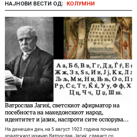
НАЈНОВИ ВЕСТИ ОД:
КОЛУМНИ
Ватрослав Јагиќ, светскиот афирматор на
посебноста на македонскиот народ,
идентитет и јазик, наспроти сите оспорувања
на неговото постоење!
На денешен ден, на 5 август 1923 година починал
хрватскиот јазичар Ватрослав Јагиќ, славист со