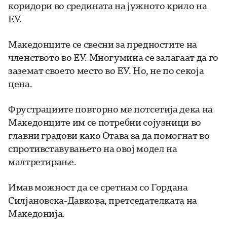
коридори во средината на јужното крило на
ЕУ.
Македонците се свесни за предностите на
членството во ЕУ. Многумина се залагаат да го
заземат своето место во ЕУ. Но, не по секоја
цена.
Фрустрациите повторно ме потсетија дека на
Македонците им се потребни сојузници во
главни градови како Отава за да помогнат во
спротивставувањето на овој модел на
малтретирање.
Имав можност да се сретнам со Гордана
Силјановска-Давкова, претседателката на
Македонија.