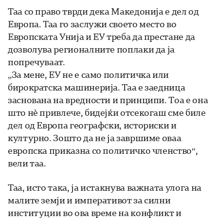
Таа со право тврди дека Македонија е дел од
Европа. Таа го заслужи своето место во
Европската Унија и ЕУ треба да престане да
дозволува регионалните поплаки да ја
попречуваат.
„За мене, ЕУ не е само политичка или
бирократска машинерија. Таа е заедница
заснована на вредности и принципи. Тоа е она
што нè привлече, бидејќи отсекогаш сме биле
дел од Европа географски, историски и
културно. Зошто да не ја завршиме оваа
европска приказна со политичко членство“,
вели таа.
Таа, исто така, ја истакнува важната улога на
малите земји и императивот за силни
институции во ова време на конфликт и