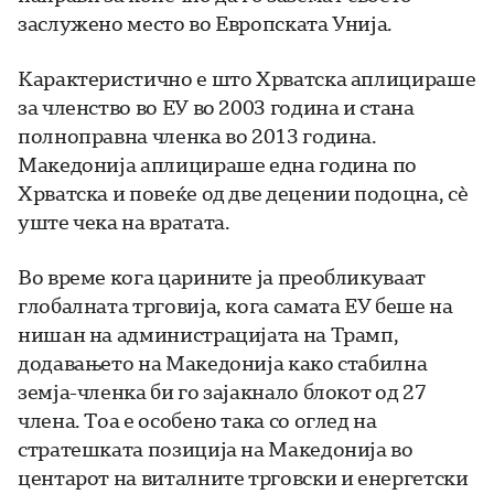
заслужено место во Европската Унија.
Карактеристично е што Хрватска аплицираше
за членство во ЕУ во 2003 година и стана
полноправна членка во 2013 година.
Македонија аплицираше една година по
Хрватска и повеќе од две децении подоцна, сè
уште чека на вратата.
Во време кога царините ја преобликуваат
глобалната трговија, кога самата ЕУ беше на
нишан на администрацијата на Трамп,
додавањето на Македонија како стабилна
земја-членка би го зајакнало блокот од 27
члена. Тоа е особено така со оглед на
стратешката позиција на Македонија во
центарот на виталните трговски и енергетски