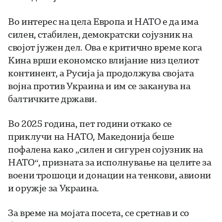
Во интерес на цела Европа и НАТО е да има
силен, стабилен, демократски сојузник на
својот јужен дел. Ова е критично време кога
Кина врши економско влијание низ целиот
континент, а Русија ја продолжува својата
војна против Украина и им се заканува на
балтичките држави.
Во 2025 година, пет години откако се
приклучи на НАТО, Македонија беше
пофалена како „силен и сигурен сојузник на
НАТО“, призната за исполнување на целите за
воени трошоци и донации на тенкови, авиони
и оружје за Украина.
За време на мојата посета, се сретнав и со