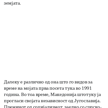
земјата.
Далеку е различно од она што го видов за
време на мојата прва посета тука во 1991
година. Во тоа време, Македонија штотуку ја
прогласи својата независност од Југославија.
Преминот од социјализмот, заедно со српско-