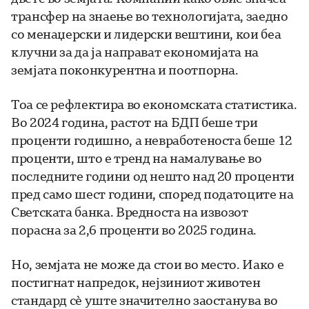
трансфер на знаење во технологијата, заедно
со менаџерски и лидерски вештини, кои беа
клучни за да ја направат економијата на
земјата поконкурентна и поотпорна.
Тоа се рефлектира во економската статистика.
Во 2024 година, растот на БДП беше три
проценти годишно, а невработеноста беше 12
проценти, што е тренд на намалување во
последните години од нешто над 20 проценти
пред само шест години, според податоците на
Светската банка. Вредноста на извозот
порасна за 2,6 проценти во 2025 година.
Но, земјата не може да стои во место. Иако е
постигнат напредок, нејзиниот животен
стандард сè уште значително заостанува во