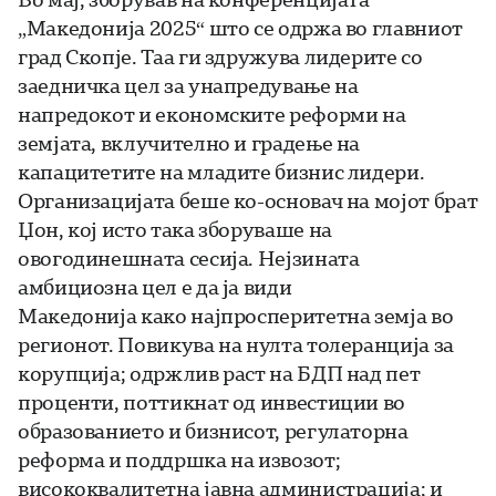
„Македонија 2025“ што се одржа во главниот
град Скопјe. Таа ги здружува лидерите со
заедничка цел за унапредување на
напредокот и економските реформи на
земјата, вклучително и градење на
капацитетите на младите бизнис лидери.
Организацијата беше ко-основач на мојот брат
Џон, кој исто така зборуваше на
овогодинешната сесија. Нејзината
амбициозна цел е да ја види
Македонија како најпросперитетна земја во
регионот. Повикува на нулта толеранција за
корупција; одржлив раст на БДП над пет
проценти, поттикнат од инвестиции во
образованието и бизнисот, регулаторна
реформа и поддршка на извозот;
висококвалитетна јавна администрација; и