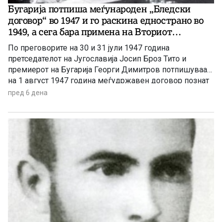
положбата, во која се наоѓа“, барајќи ја „смислата на
Бугарија потпиша меѓународен „Бледски
своето постоење во непрекинливата акција, во својата
договор“ во 1947 и го раскина еднострано во
волја да дејствува“.
1949, а сега бара примена на Вториот
протокол – неусвоен записник и промена на
По преговорите на 30 и 31 јули 1947 година
устав!
претседателот на Југославија Јосип Броз Тито и
премиерот на Бугарија Георги Димитров потпишуваат
на 1 август 1947 година меѓудржавен договор познат
како „Бледски договор“. Тој има исклучително
пред 6 дена
значење за македонскиот народ, бидејќи е прво
официјално државно признавање на македонскиот
национален идентитет и јазик од страна на Бугарија.
„Бледскиот договор“ меѓу двете држави има карактер
на меѓународен договор и претставува меѓународно-
правен пример, кој докажува дека историските
спорови меѓу двете земји веќе биле решени во
согласност со Повелбата на Организацијата на
Обединетите Нации. Но, на 1 октомври 1949 година
бугарската влада еднострано го раскинала „Бледскиот
договор“. Денес се случува парадокс и апсурд,