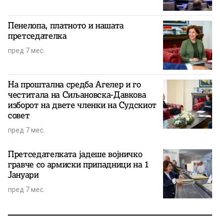
Пенелопа, платното и нашата
претседателка
пред 7 мес.
На проштална средба Агелер и го
честитала на Сиљановска-Давкова
изборот на двете членки на Судскиот
совет
пред 7 мес.
Претседателката јадеше војничко
гравче со армиски припадници на 1
Јануари
пред 7 мес.