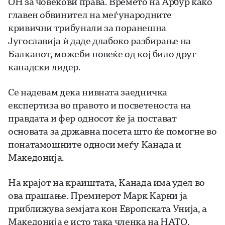
ОН за човекови права. Времето на Арбур како
главен обвинител на меѓународните
кривични трибунали за поранешна
Југославија ѝ даде длабоко разбирање на
Балканот, можеби повеќе од кој било друг
канадски лидер.
Се надевам дека нивната заедничка
експертиза во правото и посветеноста на
правдата и фер односот ќе ја постават
основата за државна посета што ќе помогне во
понатамошните односи меѓу Канада и
Македонија.
На крајот на краиштата, Канада има удел во
ова прашање. Премиерот Марк Карни ја
приближува земјата кон Европската Унија, а
Македонија е исто така членка на НАТО.