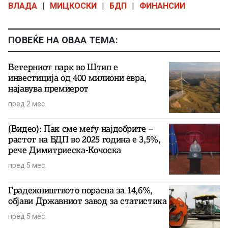
ВЛАДА
|
МИЦКОСКИ
|
БДП
|
ФИНАНСИИ
ПОВЕЌЕ НА ОВАА ТЕМА:
Ветерниот парк во Штип е
инвестиција од 400 милиони евра,
најавува премиерот
пред 2 мес.
(Видео): Пак сме меѓу најдобрите –
растот на БДП во 2025 година е 3,5%,
рече Димитриеска-Кочоска
пред 5 мес.
Градежништвото порасна за 14,6%,
објави Државниот завод за статистика
пред 5 мес.