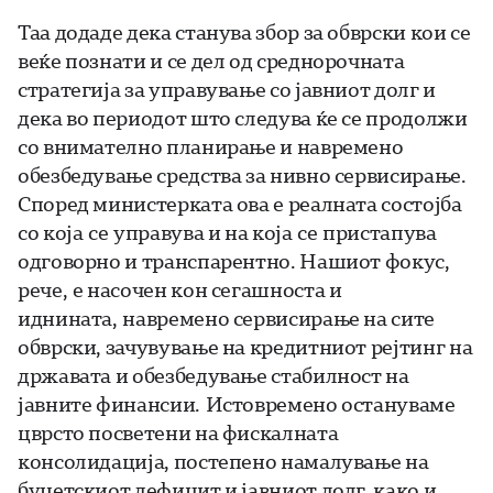
Таа додаде дека станува збор за обврски кои се
веќе познати и се дел од среднорочната
стратегија за управување со јавниот долг и
дека во периодот што следува ќе се продолжи
со внимателно планирање и навремено
обезбедување средства за нивно сервисирање.
Според министерката ова е реалната состојба
со која се управува и на која се пристапува
одговорно и транспарентно. Нашиот фокус,
рече, е насочен кон сегашноста и
иднината, навремено сервисирање на сите
обврски, зачувување на кредитниот рејтинг на
државата и обезбедување стабилност на
јавните финансии. Истовремено остануваме
цврсто посветени на фискалната
консолидација, постепено намалување на
буџетскиот дефицит и јавниот долг, како и