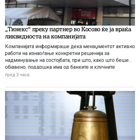
„Тинекс“ преку партнер во Косово ќе ја враќа
ликвидноста на компанијата
Компанијата информираше дека менаџментот активно
работи на изнаоѓање конкретни решенија за
надминување на состојбата, при што, како што беше
објавено, поддршка има од банките и клучните
деловни партнери.
пред 3 часа