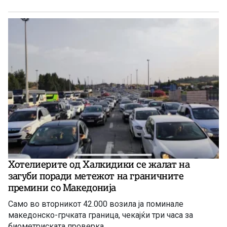
инвестиција во оваа гранка, а во моментов
единствена сериозна најава има за проектот за рудник
за бакар во Иловица.
Хотелиерите од Халкидики се жалат на
загуби поради метежот на граничните
премини со Македонија
Само во вторникот 42.000 возила ја поминале
македонско-грчката граница, чекајќи три часа за
биометриската проверка