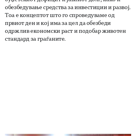
обезбедување средства за инвестиции и развој.
Тоа е концептот што го спроведуваме од
првиот ден и кој има за цел да обезбеди
одржлив економски раст и подобар животен
стандард за граѓаните.