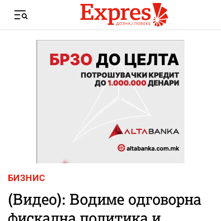
Skip to content
Menu
БИЗНИС
(Видео): Водиме одговорна
фискална политика и