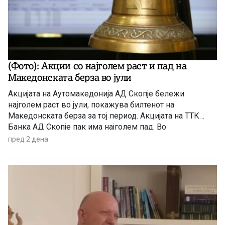
(Фото): Акции со најголем раст и пад на
Македонската берза во јули
Акцијата на Аутомакедонија АД Скопје бележи
најголем раст во јули, покажува билтенот на
Македонската берза за тој период. Акцијата на ТТК
Банка АД Скопје пак има најголем пад. Во
продолжение целосно и другите акции со најголем
пред 2 дена
раст и пад за јулскиот период.