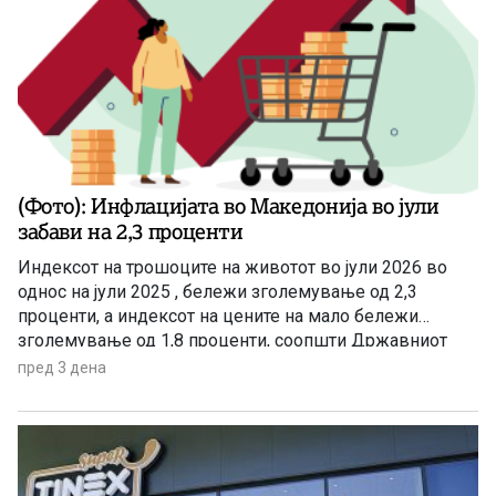
(Фото): Инфлацијата во Македонија во јули
забави на 2,3 проценти
Индексот на трошоците на животот во јули 2026 во
однос на јули 2025 , бележи зголемување од 2,3
проценти, а индексот на цените на мало бележи
зголемување од 1,8 проценти, соопшти Државниот
завод за статистика. Станува збор за благо забавување
пред 3 дена
на инфлацијата ако се земе предвид дека во јуни
годишната стапка на инфлација изнесуваше 3,4
проценти.