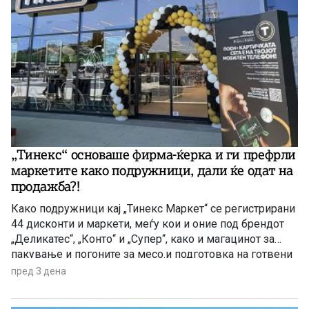
„Тинекс“ основаше фирма-ќерка и ги префрли
маркетите како подружници, дали ќе одат на
продажба?!
Како подружници кај „Тинекс Маркет“ се регистрирани
44 дисконти и маркети, меѓу кои и оние под брендот
„Деликатес“, „Конто“ и „Супер“, како и магацинот за
пакување и погоните за месо.и подготовка на готвени
јадења. Префрлен е и центарот за логистика, односно
пред 3 дена
за складирање стока во Петровец.