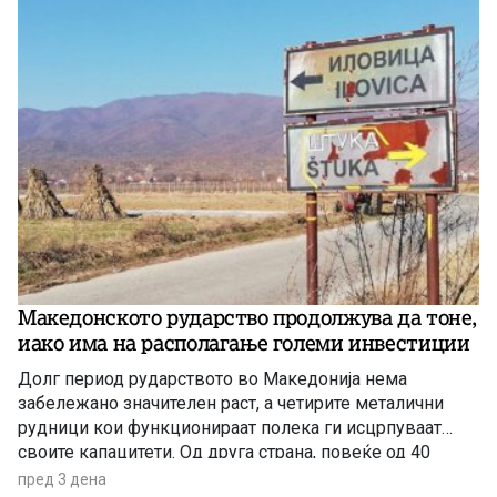
Македонското рударство продолжува да тоне,
иако има на располагање големи инвестиции
Долг период рударството во Македонија нема
забележано значителен раст, а четирите металични
рудници кои функционираат полека ги исцрпуваат
своите капацитети. Од друга страна, повеќе од 40
години се нема реализирано ниту една голема
пред 3 дена