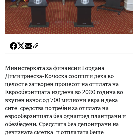
Министерката за финансии Гордана
Димитриеска-Кочоска соопшти дека во
целост е затворен процесот на отплата на
Еврообврницата изддена во 2020 година во
вкупен износ од 700 милиони евра и дека
сите средства потребни за отплата на
еврообврзницата беа однапред планирани и
обезбедени. Средстата беа депонирани на
девизната сметка и отплатата беше