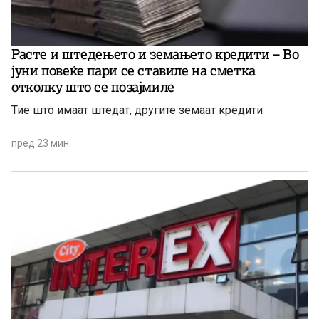
Расте и штедењето и земањето кредити – Во
јуни повеќе пари се ставиле на сметка
отколку што се позајмиле
Тие што имаат штедат, другите земаат кредити
пред 23 мин.