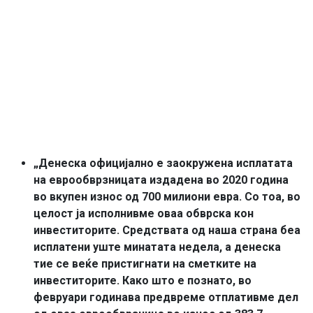
„Денеска официјално е заокружена исплатата
на еврообврзницата издадена во 2020 година
во вкупен износ од 700 милиони евра. Со тоа, во
целост ја исполнивме оваа обврска кон
инвеститорите. Средствата од наша страна беа
исплатени уште минатата недела, а денеска
тие се веќе пристигнати на сметките на
инвеститорите. Како што е познато, во
февруари годинава предвреме отплативме дел