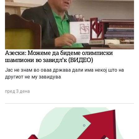
Азески: Можеме да бидеме олимписки
шампиони во завидл’к (ВИДЕО)
Јас не знам во оваа држава дали има некој што на
другиот не му завидува
пред 3 дена