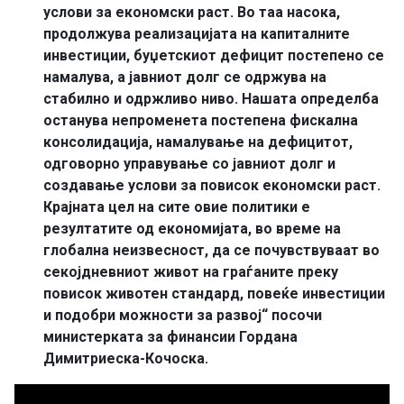
услови за економски раст. Во таа насока,
продолжува реализацијата на капиталните
инвестиции, буџетскиот дефицит постепено се
намалува, а јавниот долг се одржува на
стабилно и одржливо ниво. Нашата определба
останува непроменета постепена фискална
консолидација, намалување на дефицитот,
одговорно управување со јавниот долг и
создавање услови за повисок економски раст.
Крајната цел на сите овие политики е
резултатите од економијата, во време на
глобална неизвесност, да се почувствуваат во
секојдневниот живот на граѓаните преку
повисок животен стандард, повеќе инвестиции
и подобри можности за развој“ посочи
министерката за финансии Гордана
Димитриеска-Кочоска.