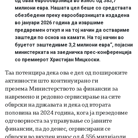
од оваа еврообврзница во износ од 383,7
милиони евра. Нашата цел беше со средствата
обезбедени преку еврообврзницата издадена
во јануари 2026 година да извршиме
предвремен откуп и на тој начин да оствариме
заштеди по основ на камати. На тој начин во
буџетот заштедивме 3,2 милиони евра“, појасни
министерката на заедничка прес-конференција
со премиерот Христијан Мицкоски.
Таа потенцира дека ова е дел од пошироките
активности што континуирано ги
презема Министерството за финансии за
навремено и редовно сервисирање на сите
обврски на државата и дека од втората
половина на 2024 година, кога ја презедовме
одговорноста за управување со јавните
финансии, па до денес, сервисирани се
обврски во вкупен износ од 4,556 милијарди