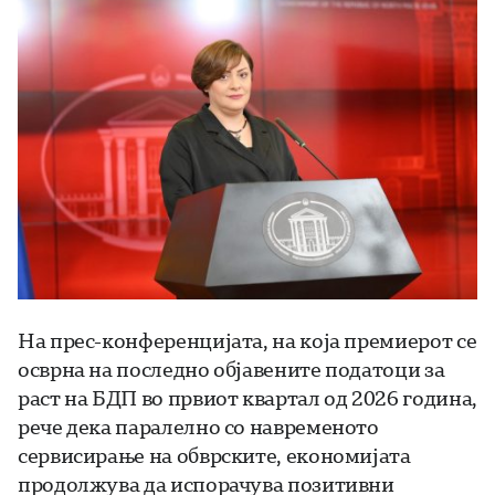
На прес-конференцијата, на која премиерот се
осврна на последно објавените податоци за
раст на БДП во првиот квартал од 2026 година,
рече дека паралелно со навременото
сервисирање на обврските, економијата
продолжува да испорачува позитивни