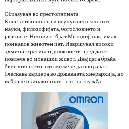
Образуван во престолнината
Константинопол, ги изучувал тогашните
науки, филозофијата, богословието и
јазиците. Неговиот брат Методиј, пак, имал
поинаков животен пат. Извршувал високи
административни должности пред да се
повлече во монашки живот. Двајцата браќа
биле личности што можеле да направат
блескава кариера во државната хиерархија, но
избрале поинаков пат – пат на служба.