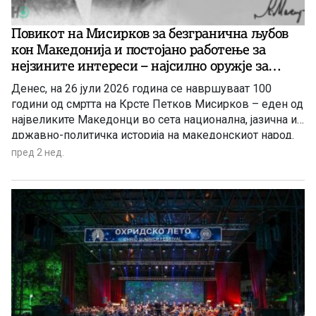
Повикот на Мисирков за безгранична љубов
кон Македонија и постојано работење за
нејзините интереси – најсилно оружје за
зачувување на македонскиот идентитет и
Денес, на 26 јули 2026 година се навршуваат 100
јазик (1)
години од смртта на Крсте Петков Мисирков – еден од
највеликите Македонци во сета национална, јазична и
државно-политичка историја на македонскиот народ.
Оваа годишнина е пригода за ново навраќање кон
пред 2 нед.
врутоците на неговата генијална мисла како
набележување на сѐ она, што треба да го чиниме како
народ, заради нашиот опстој во сегашниве
геополитички вителни и драматично разбранувани
мигови во Балканот, Европа и во светот. Идеите и
пораките на Мисирков, особено во неговата капитална
политичко-јазична студија „За македонцките работи“,
се животно важни патокази за опстојот и идниот
развој на македонската нација и на македонската
држава во полза на сите нејзини граѓани.