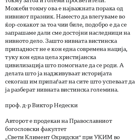
токму затоа и големи просветители.
Можеби токму ова е најважната порака од
нивниот празник. Наместо да влегуваме во
ќор-сокакот за тоа чии биле, подобро е да се
запрашаме дали сме достојни наследници на
нивното дело. Зашто нивната вистинска
припадност не е кон една современа нација,
туку кон една цела христијанска
цивилизација што помогнале да се роди. А
делата што ја надживуваат историјата
секогаш им припаѓаат на сите што успеваат да
ја разберат нивната вистинска големина.
проф. д-р Виктор Недески
Авторот е продекан на Православниот
богословски факултет
„Свети Климент Охридски“ при УКИМ во