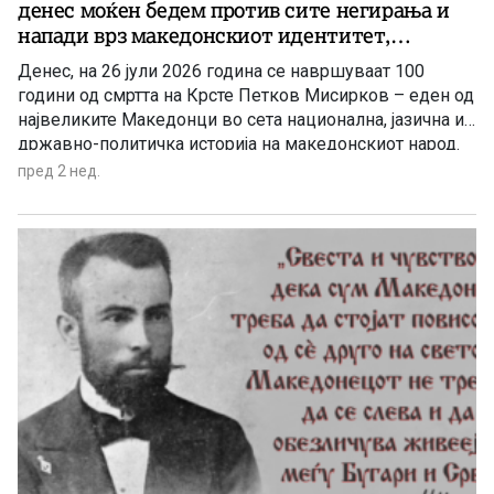
денес моќен бедем против сите негирања и
напади врз македонскиот идентитет,
националната свест и јазикот (2)
Денес, на 26 јули 2026 година се навршуваат 100
години од смртта на Крсте Петков Мисирков – еден од
највеликите Македонци во сета национална, јазична и
државно-политичка историја на македонскиот народ.
Оваа годишнина е пригода за ново навраќање кон
пред 2 нед.
врутоците на неговата генијална мисла како
набележување на сѐ она, што треба да го чиниме,
заради нашиот опстој во сегашниве драматично
разбранувани и геополитички вителни мигови во
Балканот, Европа и во светот. Идеите и пораките на
Мисирков, особено во неговата капитална политичко-
јазична студија „За македонцките работи“, се животно
важни патокази за претстојниот развој на
македонската нација и на македонската држава во
полза на сите нејзини граѓани.