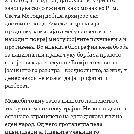
Христос, а не од нацијата. Свети Кирил го
завршува својот живот како монах во Рим.
Свети Методиј добива архијерејско
достоинство од Римската црква и ја
продолжува мисијата меѓу словенските
народи и покрај многубројните искушенија и
противења. Во нивните биографии нема борба
за национални права, туку борба за правото
секој човек да го слушне Божјото слово на
јазик што го разбира – вредност што, за жал, и
денес некои не можат да ја прифатат и
разберат.
Можеби токму затоа нивното наследство е
толку големо и толку трајно. Нивното дело не
останало ограничено на една држава или на
еден народ. Од него произлегла цела
цивилизација. Нивните ученици го