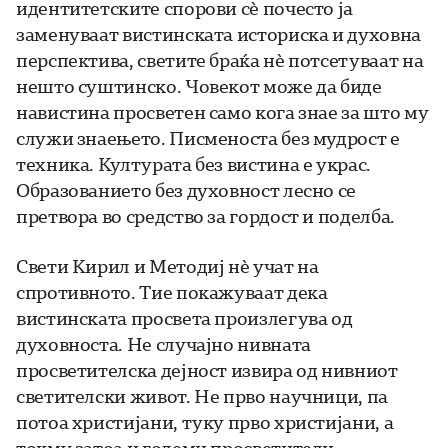
идентитетските спорови сè почесто ја
заменуваат вистинската историска и духовна
перспектива, светите браќа нè потсетуваат на
нешто суштинско. Човекот може да биде
навистина просветен само кога знае за што му
служи знаењето. Писменоста без мудрост е
техника. Културата без вистина е украс.
Образованието без духовност лесно се
претвора во средство за гордост и поделба.
Свети Кирил и Методиј нè учат на
спротивното. Тие покажуваат дека
вистинската просвета произлегува од
духовноста. Не случајно нивната
просветителска дејност извира од нивниот
светителски живот. Не прво научници, па
потоа христијани, туку прво христијани, а