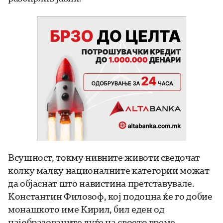
Всушност, токму нивните животи сведочат
колку малку националните категории можат
да објаснат што навистина претставувале.
Константин Филозоф, кој подоцна ќе го добие
монашкото име Кирил, бил еден од
најобразованите луѓе на своето време.