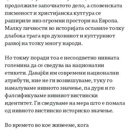
продолжиле започнатото дело, а словенската
писменост и христијанска култура се
рашириле низ огромни простори на Европа.
Малку личности во историјата оставиле толку
длабока трага врз духовниот и културниот
развој на толку многу народи.
Но токму поради тоа е несоодветно нивната
големина да се сведува на национални
етикети. Давајќи им современи национални
атрибути, ние не ги возвишуваме, туку го
намалуваме нивното значење, па дури и го
фалсификуваме нивниот вистински
идентитет. Ги сведуваме на мера што е помала
од нивното вистинско историско значење.
Во времето во кое живееме, кога