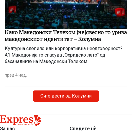
Како Македонски Телеком (не)свесно го урива
македонскиот идентитет – Колумна
Културна слепило или корпоративна неодговорност?
А1 Македонија го спасува „Охридско лето“ од
баханалиите на Македонски Телеком
пред 4 нед.
Сите вести од Колумни
За нас
Следете нѐ