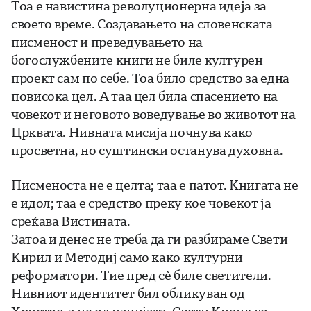
Тоа е навистина револуционерна идеја за
своето време. Создавањето на словенската
писменост и преведувањето на
богослужбените книги не биле културен
проект сам по себе. Тоа било средство за една
повисока цел. А таа цел била спасението на
човекот и неговото воведување во животот на
Црквата. Нивната мисија почнува како
просветна, но суштински останува духовна.
Писменоста не е целта; таа е патот. Книгата не
е идол; таа е средство преку кое човекот ја
среќава Вистината.
Затоа и денес не треба да ги разбираме Свети
Кирил и Методиј само како културни
реформатори. Тие пред сè биле светители.
Нивниот идентитет бил обликуван од