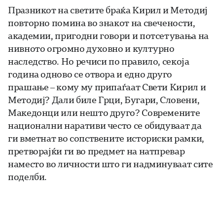
Празникот на светите браќа Кирил и Методиј
повторно помина во знакот на свечености,
академии, пригодни говори и потсетувања на
нивното огромно духовно и културно
наследство. Но речиси по правило, секоја
година одново се отвора и едно друго
прашање – кому му припаѓаат Свети Кирил и
Методиј? Дали биле Грци, Бугари, Словени,
Македонци или нешто друго? Современите
национални наративи често се обидуваат да
ги вметнат во сопствените историски рамки,
претворајќи ги во предмет на натпревар
наместо во личности што ги надминуваат сите
поделби.