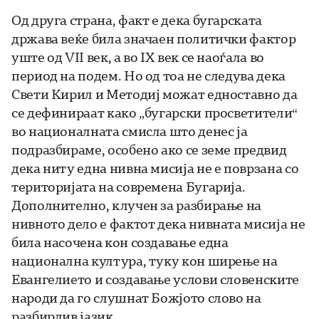
Од друга страна, факт е дека бугарската
држава веќе била значаен политички фактор
уште од VII век, а во IX век се наоѓала во
период на подем. Но од тоа не следува дека
Свети Кирил и Методиј можат едноставно да
се дефинираат како „бугарски просветители“
во националната смисла што денес ја
подразбираме, особено ако се земе предвид
дека ниту една нивна мисија не е поврзана со
територијата на современа Бугарија.
Дополнително, клучен за разбирање на
нивното дело е фактот дека нивната мисија не
била насочена кон создавање една
национална култура, туку кон ширење на
Евангелието и создавање услови словенските
народи да го слушнат Божјото слово на
разбирлив јазик.