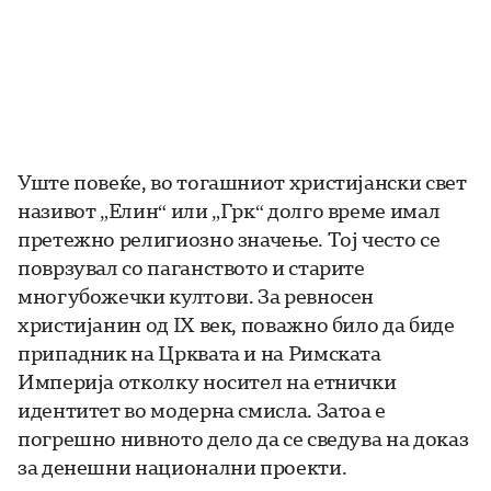
Уште повеќе, во тогашниот христијански свет
називот „Елин“ или „Грк“ долго време имал
претежно религиозно значење. Тој често се
поврзувал со паганството и старите
многубожечки култови. За ревносен
христијанин од IX век, поважно било да биде
припадник на Црквата и на Римската
Империја отколку носител на етнички
идентитет во модерна смисла. Затоа е
погрешно нивното дело да се сведува на доказ
за денешни национални проекти.