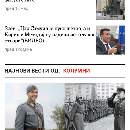
пред 12 мес.
Заев: „Цар Самуил је пуно шетао, а и
Кирил и Методиј су радили исто такве
ствари“(ВИДЕО)
пред 1 година
НАЈНОВИ ВЕСТИ ОД:
КОЛУМНИ