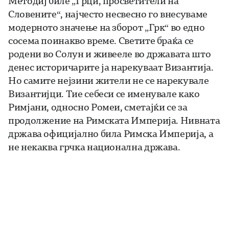
Методиј биле „Грци, просветители на
Словените“, најчесто несвесно го внесуваме
модерното значење на зборот „Грк“ во едно
сосема поинакво време. Светите браќа се
родени во Солун и живееле во државата што
денес историчарите ја нарекуваат Византија.
Но самите нејзини жители не се нарекувале
Византијци. Тие себеси се именувале како
Римјани, односно Ромеи, сметајќи се за
продолжение на Римската Империја. Нивната
држава официјално била Римска Империја, а
не некаква грчка национална држава.