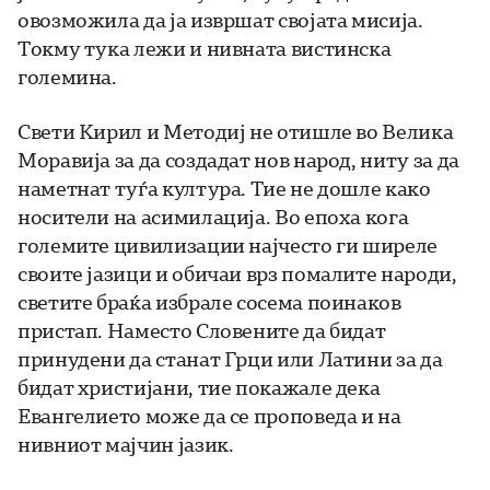
овозможила да ја извршат својата мисија.
Токму тука лежи и нивната вистинска
големина.
Свети Кирил и Методиј не отишле во Велика
Моравија за да создадат нов народ, ниту за да
наметнат туѓа култура. Тие не дошле како
носители на асимилација. Во епоха кога
големите цивилизации најчесто ги ширеле
своите јазици и обичаи врз помалите народи,
светите браќа избрале сосема поинаков
пристап. Наместо Словените да бидат
принудени да станат Грци или Латини за да
бидат христијани, тие покажале дека
Евангелието може да се проповеда и на
нивниот мајчин јазик.