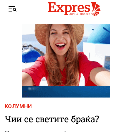
Skip to content
Menu
КОЛУМНИ
Чии се светите браќа?