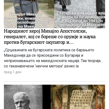
Народниот херој Михајло Апостолски,
генералот, кој се бореше со оружје и наука
против бугарскиот окупатор и
великобугарскиот шовинизам кон Македонија
„Срцевината на бугарската политика се барањето
Македонија да се присоедини со Бугарија и
непризнавањето на македонската нација. Таа теорија
со таканаречени ‘научни методи’ денес ја
разработуваат бугарските историчари. Тие се
пред 1 ден
обидуваат да докажат дека Македонија е Бугарија,
односно дека Македонците се Бугари. Тоа е смешно.
Тоа не е историја! Како може некому му да се промени
нацијата со политикантски декрет? Националното
чувство не може да се промени.“ – нагласи генералот
Михајло Апостолски во интервју дадено за
белградскиот часопис „Дуга“ број 261 од 25 февруари