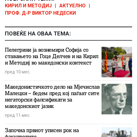
КИРИЛ И МЕТОДИЈ
|
АКТУЕЛНО
|
ПРОФ. Д-Р ВИКТОР НЕДЕСКИ
ПОВЕЌЕ НА ОВАА ТЕМА:
Пелегрини ја вознемири Софија со
ставањето на Гоце Делчев и на Кирил
и Методиј во македонски контекст
пред 10 мес.
Македонистичкото дело на Мјечислав
Малецки – бедем пред кој паѓаат сите
негаторски фалсификати за
македонскиот јазик
пред 11 мес.
Започна првиот уписен рок на
факултетите