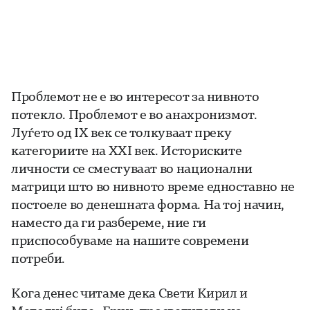
Проблемот не е во интересот за нивното
потекло. Проблемот е во анахронизмот.
Луѓето од IX век се толкуваат преку
категориите на XXI век. Историските
личности се сместуваат во национални
матрици што во нивното време едноставно не
постоеле во денешната форма. На тој начин,
наместо да ги разбереме, ние ги
приспособуваме на нашите современи
потреби.
Кога денес читаме дека Свети Кирил и