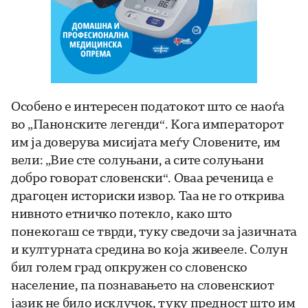
Особено е интересен податокот што се наоѓа
во „Панонските легенди“. Кога императорот
им ја доверува мисијата меѓу Словените, им
вели: „Вие сте солуњани, а сите солуњани
добро говорат словенски“. Оваа реченица е
драгоцен историски извор. Таа не го открива
нивното етничко потекло, како што
понекогаш се тврди, туку сведочи за јазичната
и културната средина во која живееле. Солун
бил голем град опкружен со словенско
население, па познавањето на словенскиот
јазик не било исклучок, туку предност што им