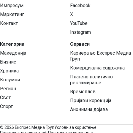
Импресум
Facebook
Маркетинг
X
Контакт
YouTube
Instagram
Категории
Сервиси
Македонија
Кариера во Експрес Медиа
Груп
Бизнис
Комерцијална содржина
Хроника
Платено политичко
Колумни
рекламирање
Регион
Времеплов
Свет
Пријави корекција
Спорт
Анонимна дојава
©
2026 Експрес Медиа Груп
Услови за користење
Политика на приватност
Политика за колачиња