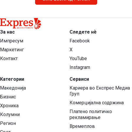
За нас
Следете нѐ
Импресум
Facebook
Маркетинг
X
Контакт
YouTube
Instagram
Категории
Сервиси
Македонија
Кариера во Експрес Медиа
Груп
Бизнис
Комерцијална содржина
Хроника
Платено политичко
Колумни
рекламирање
Регион
Времеплов