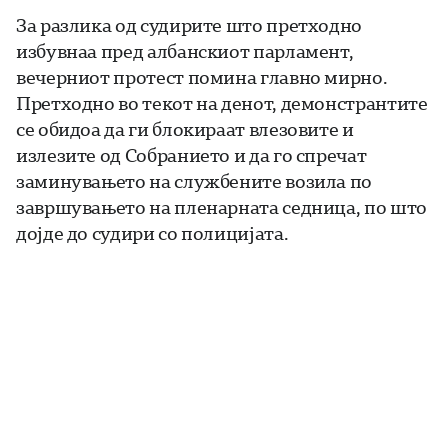
За разлика од судирите што претходно
избувнаа пред албанскиот парламент,
вечерниот протест помина главно мирно.
Претходно во текот на денот, демонстрантите
се обидоа да ги блокираат влезовите и
излезите од Собранието и да го спречат
заминувањето на службените возила по
завршувањето на пленарната седница, по што
дојде до судири со полицијата.