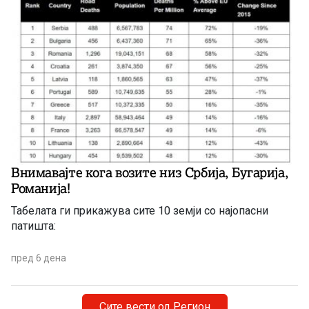
Внимавајте кога возите низ Србија, Бугарија,
Романија!
Табелата ги прикажува сите 10 земји со најопасни
патишта:
пред 6 дена
Сите вести од Регион