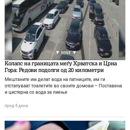
Колапс на границата меѓу Хрватска и Црна
Гора: Редови подолги од 20 километри
Mештаните им делат вода на патниците, им ги
отстапуваат тоалетите во своите домови – Поставена
и цистерна со вода за пиење
пред 4 дена