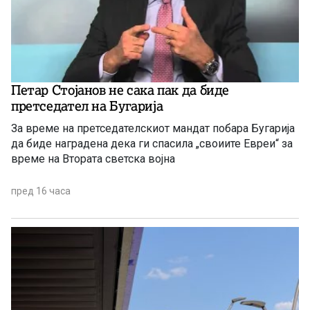
Петар Стојанов не сака пак да биде
претседатeл на Бугарија
За време на претседателскиот мандат побара Бугарија
да биде наградена дека ги спасила „своиите Евреи“ за
време на Втората светска војна
пред 16 часа