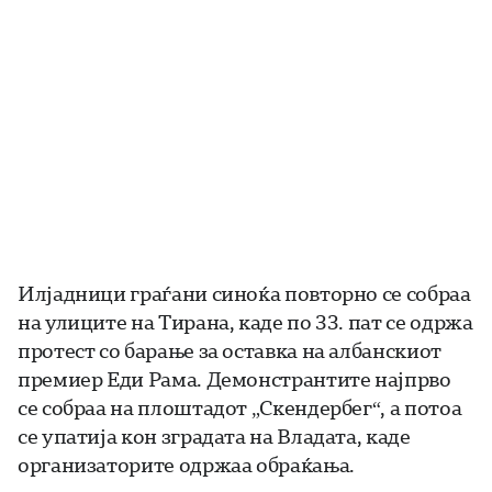
Илјадници граѓани синоќа повторно се собраа
на улиците на Тирана, каде по 33. пат се одржа
протест со барање за оставка на албанскиот
премиер Еди Рама. Демонстрантите најпрво
се собраа на плоштадот „Скендербег“, а потоа
се упатија кон зградата на Владата, каде
организаторите одржаа обраќања.