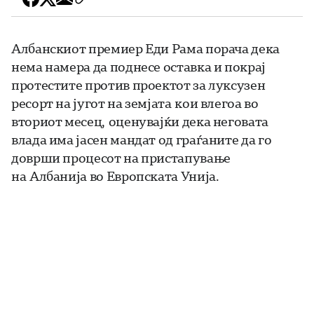
Албанскиот премиер Еди Рама порача дека
нема намера да поднесе оставка и покрај
протестите против проектот за луксузен
ресорт на југот на земјата кои влегоа во
вториот месец, оценувајќи дека неговата
влада има јасен мандат од граѓаните да го
доврши процесот на пристапување
на Албанија во Европската Унија.