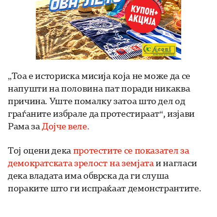
„Тоа е историска мисија која не може да се
напушти на половина пат поради никаква
причина. Уште помалку затоа што дел од
граѓаните избрале да протестираат“, изјави
Рама за
Дојче веле.
Тој оцени дека
протестите се показател за
демократската зрелост на земјата
и нагласи
дека владата има обврска да ги слуша
пораките што ги испраќаат демонстрантите.