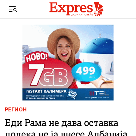
Skip to content
Menu
РЕГИОН
Еди Рама не дава оставка
додека не ја внесе Албанија